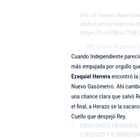
Viví el Torneo Apertu
disfrutalo también en
https://t.co/9RzIJTMF
— TNT Sports Argentina
Cuando Independiente parecía
más empujada por orgullo que 
Ezequiel Herrera
encontró la 
Nuevo Gasómetro. Ahí cambió
una chance clara que salvó Re
el final, a Herazo se la sacar
Cuello que despejó Rey.
DESCONTÓ HERRERA Y
LORENZO VS. INDEPEN