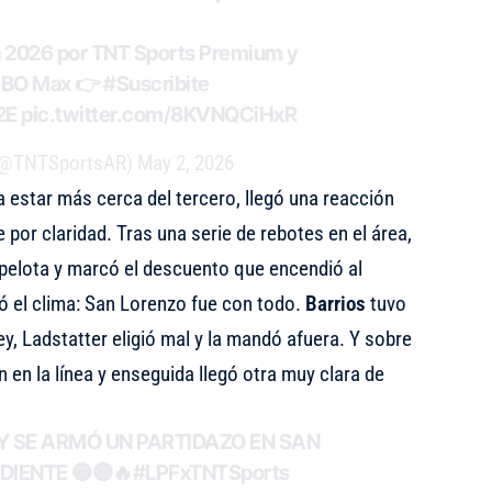
ra 2026 por TNT Sports Premium y
 HBO Max 👉
#Suscribite
2E
pic.twitter.com/8KVNQCiHxR
 (@TNTSportsAR)
May 2, 2026
 estar más cerca del tercero, llegó una reacción
por claridad. Tras una serie de rebotes en el área,
pelota y marcó el descuento que encendió al
 el clima: San Lorenzo fue con todo.
Barrios
tuvo
y, Ladstatter eligió mal y la mandó afuera. Y sobre
on en la línea y enseguida llegó otra muy clara de
 SE ARMÓ UN PARTIDAZO EN SAN
DIENTE 🔵🔴🔥
#LPFxTNTSports