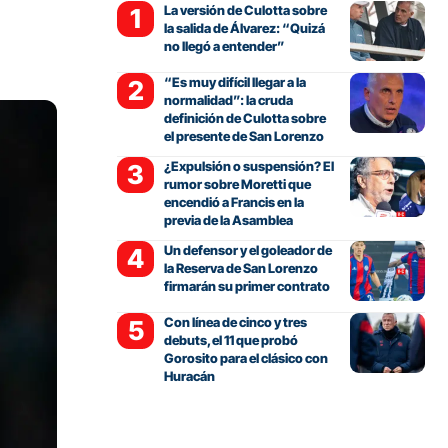
La versión de Culotta sobre
la salida de Álvarez: “Quizá
no llegó a entender”
“Es muy difícil llegar a la
normalidad”: la cruda
definición de Culotta sobre
el presente de San Lorenzo
¿Expulsión o suspensión? El
rumor sobre Moretti que
encendió a Francis en la
previa de la Asamblea
Un defensor y el goleador de
la Reserva de San Lorenzo
firmarán su primer contrato
Con línea de cinco y tres
debuts, el 11 que probó
Gorosito para el clásico con
Huracán