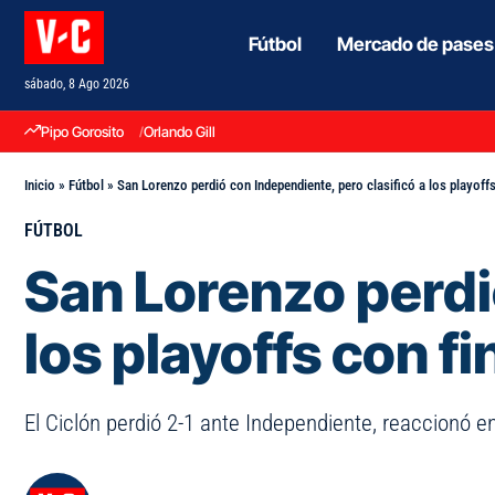
Fútbol
Mercado de pases
sábado, 8 Ago 2026
Pipo Gorosito
Orlando Gill
Inicio
»
Fútbol
»
San Lorenzo perdió con Independiente, pero clasificó a los playoffs
FÚTBOL
San Lorenzo perdi
los playoffs con fi
El Ciclón perdió 2-1 ante Independiente, reaccionó en