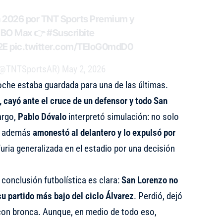
ra 2026 por TNT Sports Premium y
 HBO Max 👉
#Suscribite
2E
pic.twitter.com/TEloG0mdD0
 (@TNTSportsAR)
May 2, 2026
oche estaba guardada para una de las últimas.
, cayó ante el cruce de un defensor y todo San
argo,
Pablo Dóvalo
interpretó simulación: no solo
ue además
amonestó al delantero y lo expulsó por
furia generalizada en el estadio por una decisión
a conclusión futbolística es clara:
San Lorenzo no
u partido más bajo del ciclo Álvarez
. Perdió, dejó
con bronca. Aunque, en medio de todo eso,