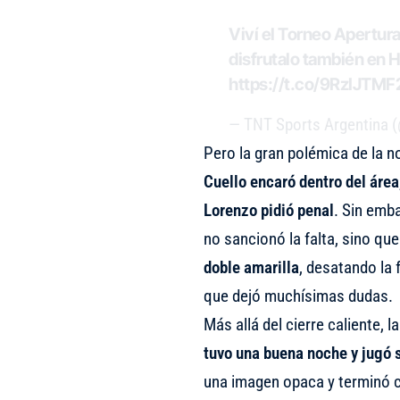
Viví el Torneo Apertu
disfrutalo también en
https://t.co/9RzIJTMF
— TNT Sports Argentina
Pero la gran polémica de la n
Cuello encaró dentro del área
Lorenzo pidió penal
. Sin emb
no sancionó la falta, sino q
doble amarilla
, desatando la 
que dejó muchísimas dudas.
Más allá del cierre caliente, l
tuvo una buena noche y jugó s
una imagen opaca y terminó 