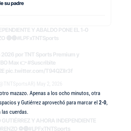
de su padre
PENDIENTE Y ABALDO PONE EL 1-0
O 🔴🔴
#LPFxTNTSports
ra 2026 por TNT Sports Premium y
 HBO Max 👉
#Suscribite
2E
pic.twitter.com/T94QZIIr3f
 (@TNTSportsAR)
May 2, 2026
otro mazazo. Apenas a los ocho minutos, otra
spacios y Gutiérrez aprovechó para marcar el
2-0
,
 las cuerdas.
O GUTIÉRREZ Y AHORA INDEPENDIENTE
ORENZO ⚽🔴
#LPFxTNTSports