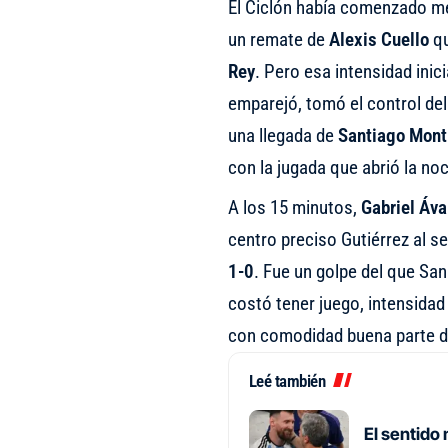
El Ciclón había comenzado mej
un remate de
Alexis Cuello
qu
Rey
. Pero esa intensidad inic
emparejó, tomó el control del
una llegada de
Santiago Mont
con la jugada que abrió la no
A los 15 minutos,
Gabriel Áva
centro preciso Gutiérrez al s
1-0
. Fue un golpe del que Sa
costó tener juego, intensidad
con comodidad buena parte de
Leé también
El sentido