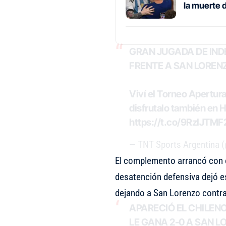
la muerte 
GRAN JUGADA DE INDE
FRENTE A SAN LORENZ
Viví el Torneo Apertu
disfrutalo también en
https://t.co/9RzIJTMF
— TNT Sports Argentina
El complemento arrancó con 
desatención defensiva dejó e
dejando a San Lorenzo contra
APARECIÓ EL CHILEN
LE GANA 2-0 A SAN L