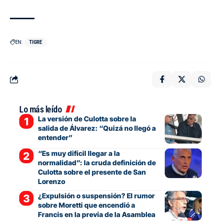
EN:
TIGRE
Lo más leído
La versión de Culotta sobre la
salida de Álvarez: “Quizá no llegó a
entender”
“Es muy difícil llegar a la
normalidad”: la cruda definición de
Culotta sobre el presente de San
Lorenzo
¿Expulsión o suspensión? El rumor
sobre Moretti que encendió a
Francis en la previa de la Asamblea