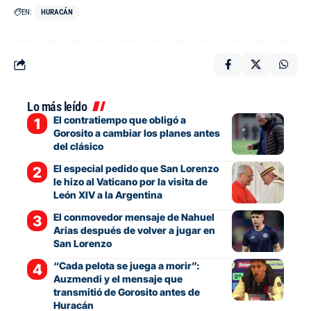
EN:
HURACÁN
Lo más leído
El contratiempo que obligó a
Gorosito a cambiar los planes antes
del clásico
El especial pedido que San Lorenzo
le hizo al Vaticano por la visita de
León XIV a la Argentina
El conmovedor mensaje de Nahuel
Arias después de volver a jugar en
San Lorenzo
“Cada pelota se juega a morir”:
Auzmendi y el mensaje que
transmitió de Gorosito antes de
Huracán