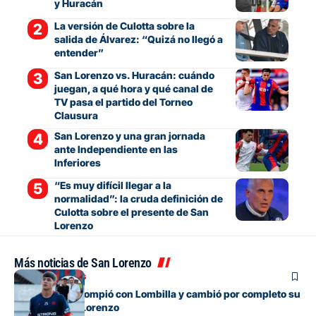
y Huracán
La versión de Culotta sobre la
salida de Álvarez: “Quizá no llegó a
entender”
San Lorenzo vs. Huracán: cuándo
juegan, a qué hora y qué canal de
TV pasa el partido del Torneo
Clausura
San Lorenzo y una gran jornada
ante Independiente en las
Inferiores
“Es muy difícil llegar a la
normalidad”: la cruda definición de
Culotta sobre el presente de San
Lorenzo
Más noticias de San Lorenzo
Mercado de pases
El juvenil que rompió con Lombilla y cambió por completo su
futuro en San Lorenzo