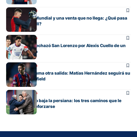
Mercado de pases
Entre su gran Mundial y una venta que no llega: ¿Qué pasa
con Orlando Gill?
Mercado de pases
La oferta que rechazó San Lorenzo por Alexis Cuello de un
club de España
Mercado de pases
San Lorenzo suma otra salida: Matías Hernández seguirá su
carrera en Banfield
Mercado de pases
San Lorenzo no baja la persiana: los tres caminos que le
quedan para reforzarse