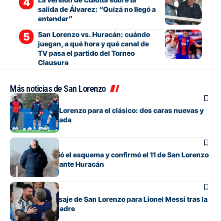
salida de Álvarez: “Quizá no llegó a
entender”
San Lorenzo vs. Huracán: cuándo
juegan, a qué hora y qué canal de
TV pasa el partido del Torneo
Clausura
Más noticias de San Lorenzo
Fútbol
La lista de San Lorenzo para el clásico: dos caras nuevas y
una baja esperada
Fútbol
Gorosito cambió el esquema y confirmó el 11 de San Lorenzo
para el clásico ante Huracán
Fútbol
El sentido mensaje de San Lorenzo para Lionel Messi tras la
muerte de su padre