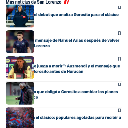
Más noticias de San Lorenzo
Fútbol
Los cambios y el debut que analiza Gorosito para el clásico
con Huracán
Fútbol
El conmovedor mensaje de Nahuel Arias después de volver
a jugar en San Lorenzo
Fútbol
“Cada pelota se juega a morir”: Auzmendi y el mensaje que
transmitió de Gorosito antes de Huracán
Fútbol
El contratiempo que obligó a Gorosito a cambiar los planes
antes del clásico
Fútbol
Boedo ya juega el clásico: populares agotadas para recibir a
Huracán