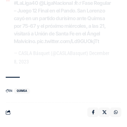
#LaLiga40
@LigaNacional
⛹️‍♂️ Fase Regular
– Juego 12 Final en el Pando. San Lorenzo
cayó en un partido durísimo ante Quimsa
por 75-67 y el próximo miércoles, a las 21,
visitará a Unión de Santa Fe en el Ángel
Malvicino.
pic.twitter.com/Ld9GUOkjTt
— CASLA Básquet (@CASLABasquet)
December
8, 2023
EN:
QUIMSA