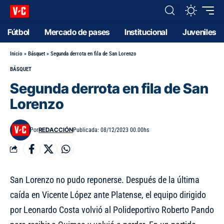
Fútbol
Mercado de pases
Institucional
Juveniles
Inicio
»
Básquet
»
Segunda derrota en fila de San Lorenzo
BÁSQUET
Segunda derrota en fila de San
Lorenzo
REDACCIÓN
Por
Publicada: 08/12/2023 00.00hs
San Lorenzo no pudo reponerse. Después de la última
caída en Vicente López ante Platense, el equipo dirigido
por Leonardo Costa volvió al Polideportivo Roberto Pando