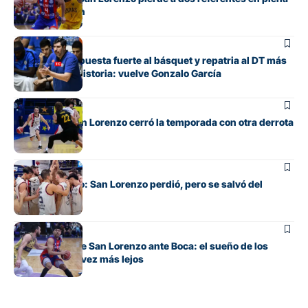
reconstrucción
Básquet
San Lorenzo apuesta fuerte al básquet y repatria al DT más
exitoso de su historia: vuelve Gonzalo García
Básquet
Se terminó: San Lorenzo cerró la temporada con otra derrota
ante Obras
Básquet
Alivio en Boedo: San Lorenzo perdió, pero se salvó del
descenso
Básquet
Dura derrota de San Lorenzo ante Boca: el sueño de los
playoffs, cada vez más lejos