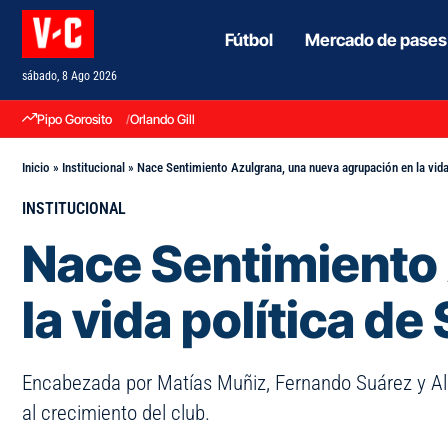
Fútbol
Mercado de pases
sábado, 8 Ago 2026
Pipo Gorosito
Orlando Gill
Inicio
»
Institucional
»
Nace Sentimiento Azulgrana, una nueva agrupación en la vida
INSTITUCIONAL
Nace Sentimiento
la vida política d
Encabezada por Matías Muñiz, Fernando Suárez y Aleja
al crecimiento del club.