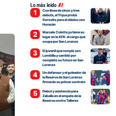
Lo más leído
Con línea de cinco y tres
debuts, el 11 que probó
Gorosito para el clásico con
Huracán
Marcelo Culotta ya tiene su
lugar en la AFA: el cargo que
ocupa por San Lorenzo
El juvenil que rompió con
Lombilla y cambió por
completo su futuro en San
Lorenzo
Un defensor y el goleador de
la Reserva de San Lorenzo
firmarán su primer contrato
Debut y asistencia para
Zaballa en el empate de la
Reserva contra Talleres