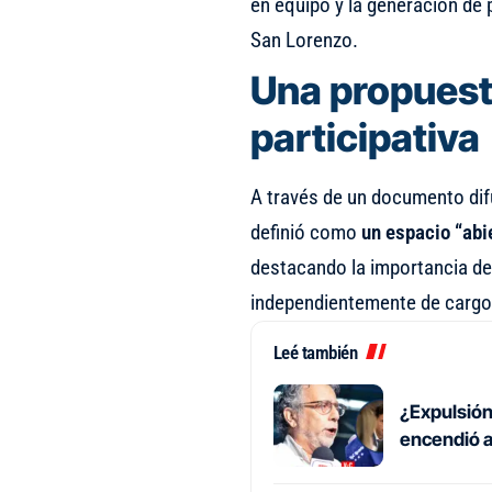
en equipo y la generación de 
San Lorenzo.
Una propuest
participativa
A través de un documento dif
definió como
un espacio “abie
destacando la importancia de
independientemente de cargos
Leé también
¿Expulsión
encendió a