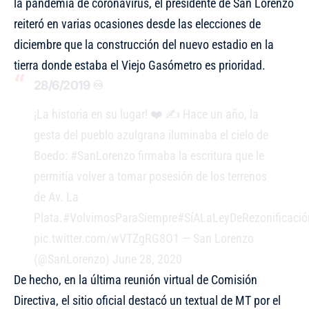
la pandemia de coronavirus, el presidente de San Lorenzo
reiteró en varias ocasiones desde las elecciones de
diciembre que la construcción del nuevo estadio en la
tierra donde estaba el Viejo Gasómetro es prioridad.
28/6/2019 ♾
¡La historia en su lugar! ❤️ ✍ Hace un año, la
gesta del pueblo azulgrana iluminaba el cielo de
Boedo:
#SanLorenzo
firmaba la escritura que le
permitía volver a tomar posesión de los terrenos
de Av. La
Plata.
#VolvimosParaSiempre
#SíALaLeyDeRezonificació
pic.twitter.com/wVTZgRG8O1
— San Lorenzo
(@SanLorenzo)
June 28, 2020
De hecho, en la última reunión virtual de Comisión
Directiva, el sitio oficial destacó un textual de MT por el