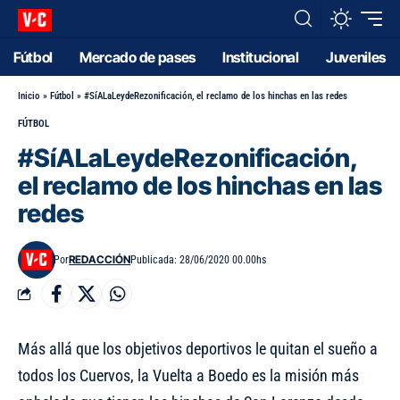
Fútbol
Mercado de pases
Institucional
Juveniles
Inicio
»
Fútbol
»
#SíALaLeydeRezonificación, el reclamo de los hinchas en las redes
FÚTBOL
#SíALaLeydeRezonificación,
el reclamo de los hinchas en las
redes
REDACCIÓN
Por
Publicada: 28/06/2020 00.00hs
Más allá que los objetivos deportivos le quitan el sueño a
todos los Cuervos, la Vuelta a Boedo es la misión más