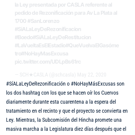
la Ley presentada por CASLA referente al
pedido de Rezonificación para Av La Plata al
1700
#SanLorenzo
#SiALaLeyDeRezonificacion
#Boedo
#SíALaLeyDeRestitucion
#LaVueltaEsElEstadio
#QueVuelvaElGasóme
tro
#NoHayMasExcusa
pic.twitter.com/UDLpBs61rc
— SCH★CASLA (@schcasla)
May 22, 2020
#SíALaLeyDeRezonificación o #NoHayMásExcusas son
los dos hashtag con los que se hacen oír los Cuervos
diariamente durante esta cuarentena a la espera del
tratamiento en el recinto y que el proyecto se convierta en
Ley. Mientras, la Subcomisión del Hincha promete una
masiva marcha a la Legislatura diez días después que el