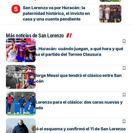
San Lorenzo va por Huracán: la
paternidad histórica, el invicto en
casa y una cuenta pendiente
Más noticias de San Lorenzo
Fútbol
San Lorenzo vs. Huracán: cuándo juegan, a qué hora y qué
canal de TV pasa el partido del Torneo Clausura
Fútbol
El homenaje a Jorge Messi que tendrá el clásico entre San
Lorenzo y Huracán
Fútbol
La lista de San Lorenzo para el clásico: dos caras nuevas y
una baja esperada
Fútbol
Gorosito cambió el esquema y confirmó el 11 de San Lorenzo