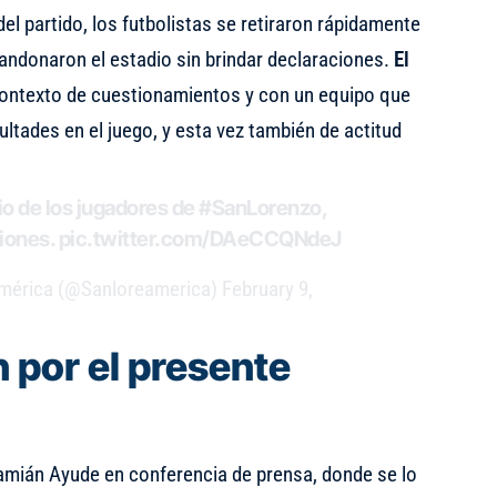
 del partido, los futbolistas se retiraron rápidamente
andonaron el estadio sin brindar declaraciones.
El
contexto de cuestionamientos y con un equipo que
ultades en el juego, y esta vez también de actitud
dio de los jugadores de
#SanLorenzo
,
ciones.
pic.twitter.com/DAeCCQNdeJ
mérica (@Sanloreamerica)
February 9,
 por el presente
mián Ayude en conferencia de prensa
, donde se lo