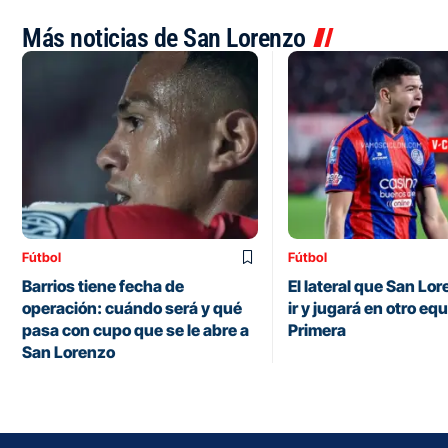
Más noticias de San Lorenzo
Fútbol
Fútbol
Barrios tiene fecha de
El lateral que San Lo
operación: cuándo será y qué
ir y jugará en otro eq
pasa con cupo que se le abre a
Primera
San Lorenzo