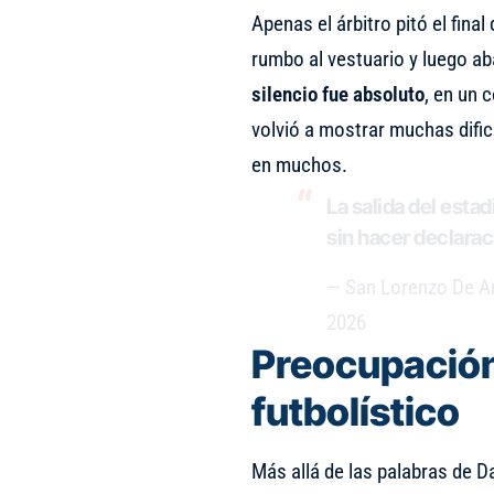
Apenas el árbitro pitó el final
rumbo al vestuario y luego ab
silencio fue absoluto
, en un 
volvió a mostrar muchas dific
en muchos.
La salida del esta
sin hacer declara
— San Lorenzo De A
2026
Preocupación
futbolístico
Más allá de las palabras de
Da