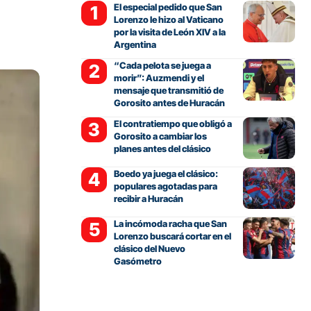
El especial pedido que San
Lorenzo le hizo al Vaticano
por la visita de León XIV a la
Argentina
“Cada pelota se juega a
morir”: Auzmendi y el
mensaje que transmitió de
Gorosito antes de Huracán
El contratiempo que obligó a
Gorosito a cambiar los
planes antes del clásico
Boedo ya juega el clásico:
populares agotadas para
recibir a Huracán
La incómoda racha que San
Lorenzo buscará cortar en el
clásico del Nuevo
Gasómetro