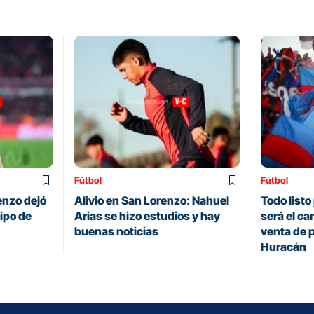
Fútbol
Fútbol
renzo dejó
Alivio en San Lorenzo: Nahuel
Todo listo 
uipo de
Arias se hizo estudios y hay
será el ca
buenas noticias
venta de 
Huracán