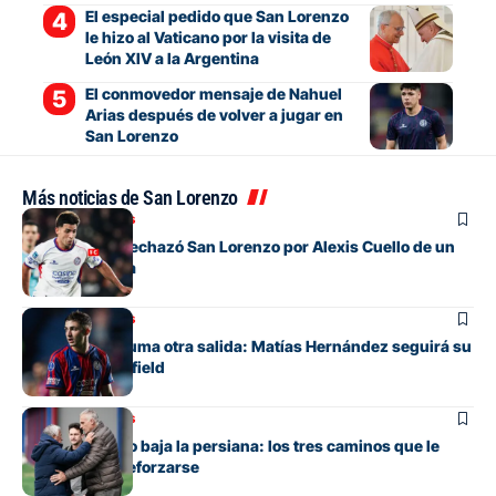
El especial pedido que San Lorenzo
le hizo al Vaticano por la visita de
León XIV a la Argentina
El conmovedor mensaje de Nahuel
Arias después de volver a jugar en
San Lorenzo
Más noticias de San Lorenzo
Mercado de pases
La oferta que rechazó San Lorenzo por Alexis Cuello de un
club de España
Mercado de pases
San Lorenzo suma otra salida: Matías Hernández seguirá su
carrera en Banfield
Mercado de pases
San Lorenzo no baja la persiana: los tres caminos que le
quedan para reforzarse