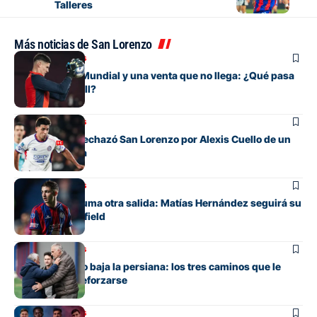
Talleres
Más noticias de San Lorenzo
Mercado de pases
Entre su gran Mundial y una venta que no llega: ¿Qué pasa
con Orlando Gill?
Mercado de pases
La oferta que rechazó San Lorenzo por Alexis Cuello de un
club de España
Mercado de pases
San Lorenzo suma otra salida: Matías Hernández seguirá su
carrera en Banfield
Mercado de pases
San Lorenzo no baja la persiana: los tres caminos que le
quedan para reforzarse
Mercado de pases