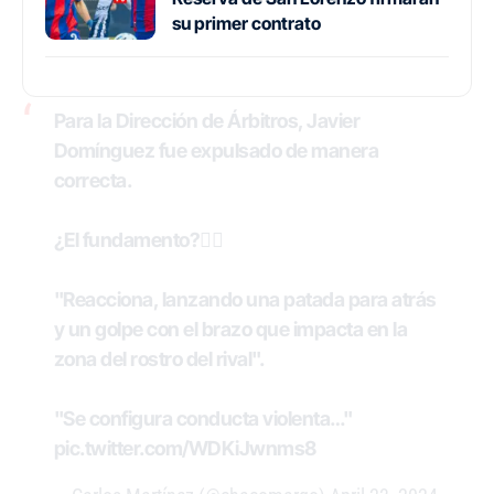
su primer contrato
Para la Dirección de Árbitros, Javier
Domínguez fue expulsado de manera
correcta.
¿El fundamento?👇🏻
"Reacciona, lanzando una patada para atrás
y un golpe con el brazo que impacta en la
zona del rostro del rival".
"Se configura conducta violenta…"
pic.twitter.com/WDKiJwnms8