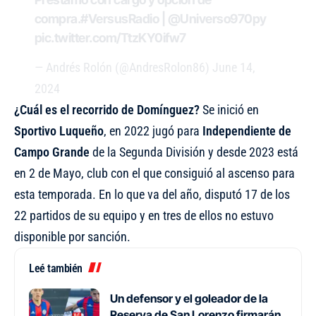
compra.
#VersusRadio
|
@Universo970py
pic.twitter.com/TtzKY0ifw7
— Andrés Rolón (@AndresRolon86)
June 14,
2024
¿Cuál es el recorrido de Domínguez?
Se inició en
Sportivo Luqueño
, en 2022 jugó para
Independiente de
Campo Grande
de la Segunda División y desde 2023 está
en 2 de Mayo, club con el que consiguió al ascenso para
esta temporada. En lo que va del año, disputó 17 de los
22 partidos de su equipo y en tres de ellos no estuvo
disponible por sanción.
Leé también
Un defensor y el goleador de la
Reserva de San Lorenzo firmarán