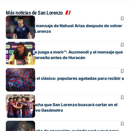
Más noticias de San Lorenzo
Fútbol
El conmovedor mensaje de Nahuel Arias después de volver
a jugar en San Lorenzo
Fútbol
“Cada pelota se juega a morir”: Auzmendi y el mensaje que
transmitió de Gorosito antes de Huracán
Fútbol
Boedo ya juega el clásico: populares agotadas para recibir a
Huracán
Fútbol
La incómoda racha que San Lorenzo buscará cortar en el
clásico del Nuevo Gasómetro
Fútbol
Barrios tiene fecha de operación: cuándo será y qué pasa