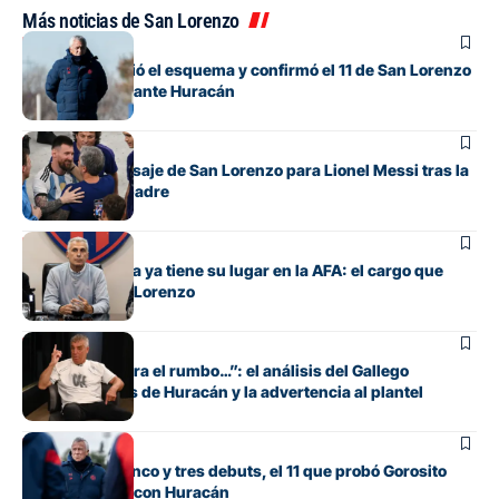
Más noticias de San Lorenzo
Fútbol
Gorosito cambió el esquema y confirmó el 11 de San Lorenzo
para el clásico ante Huracán
Fútbol
El sentido mensaje de San Lorenzo para Lionel Messi tras la
muerte de su padre
Institucional
Marcelo Culotta ya tiene su lugar en la AFA: el cargo que
ocupa por San Lorenzo
Fútbol
“Si no encuentra el rumbo…”: el análisis del Gallego
González antes de Huracán y la advertencia al plantel
Fútbol
Con línea de cinco y tres debuts, el 11 que probó Gorosito
para el clásico con Huracán