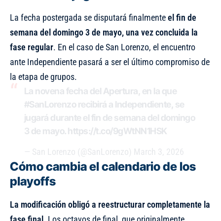
La fecha postergada se disputará finalmente
el fin de
semana del domingo 3 de mayo, una vez concluida la
fase regular
. En el caso de San Lorenzo, el encuentro
ante Independiente pasará a ser el último compromiso de
la etapa de grupos.
La novena fecha del Apertura, en la que
#SanLorenzo
recibirá a Independiente, se
jugará durante el fin de semana del domingo
3 de mayo.
https://t.co/9gWtNN1HSK
— San Lorenzo (@SanLorenzo)
March 3, 2026
Cómo cambia el calendario de los
playoffs
La modificación obligó a reestructurar completamente la
fase final
. Los octavos de final, que originalmente