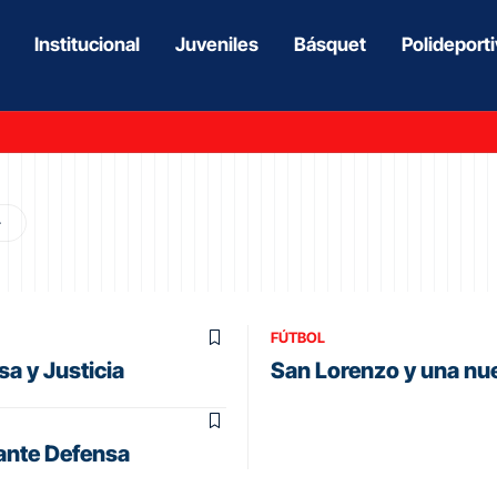
Institucional
Juveniles
Básquet
Polideport
FÚTBOL
a y Justicia
San Lorenzo y una nu
 ante Defensa