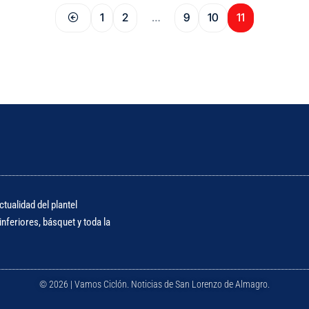
1
2
…
9
10
11
tualidad del plantel
nferiores, básquet y toda la
© 2026 | Vamos Ciclón. Noticias de San Lorenzo de Almagro.