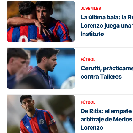
JUVENILES
La última bala: la 
Lorenzo juega una f
Instituto
FÚTBOL
Cerutti, prácticam
contra Talleres
FÚTBOL
De Ritis: el empate 
arbitraje de Merlo
Lorenzo