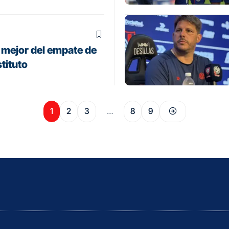
lo mejor del empate de
tituto
1
2
3
…
8
9