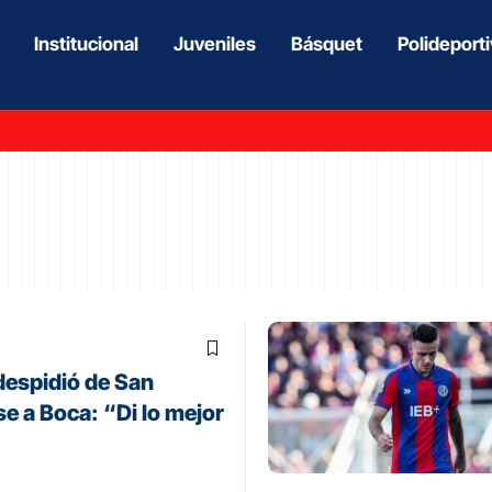
Institucional
Juveniles
Básquet
Polideport
despidió de San
se a Boca: “Di lo mejor