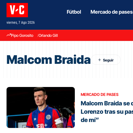
Fútbol
Mercado de pases
viernes, 7 Ago 2026
Pipo Gorosito
Orlando Gill
Malcom Braida
MERCADO DE PASES
Malcom Braida se 
Lorenzo tras su pa
de mí”