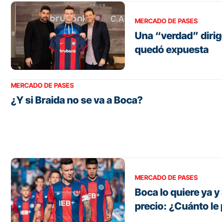
MERCADO DE PASES
Una “verdad” dirig
quedó expuesta
MERCADO DE PASES
¿Y si Braida no se va a Boca?
MERCADO DE PASES
Boca lo quiere ya 
precio: ¿Cuánto le 