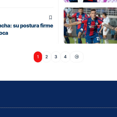
ncha: su postura firme
Boca
1
2
3
4