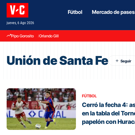
Fútbol
Mercado de pases
jueves, 6 Ago 2026
Pipo Gorosito
Orlando Gill
Unión de Santa Fe
FÚTBOL
Cerró la fecha 4: 
en la tabla del Tor
papelón con Hura