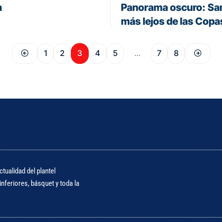
n
Panorama oscuro: San 
más lejos de las Cop
1
2
3
4
5
…
7
8
tualidad del plantel
nferiores, básquet y toda la