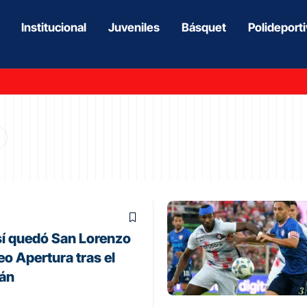
Institucional
Juveniles
Básquet
Polideport
así quedó San Lorenzo
neo Apertura tras el
cán