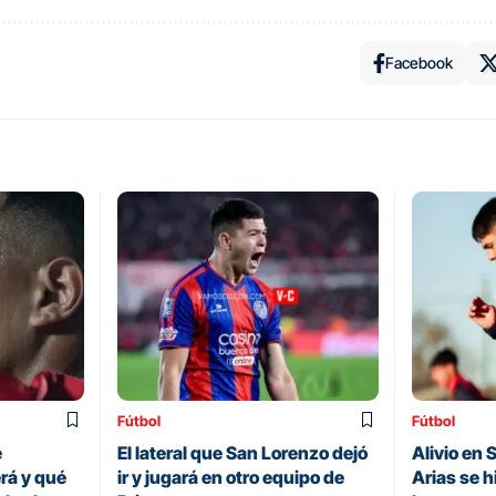
Facebook
Fútbol
Fútbol
e
El lateral que San Lorenzo dejó
Alivio en
rá y qué
ir y jugará en otro equipo de
Arias se h