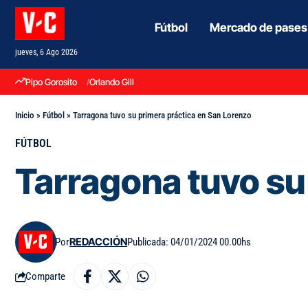
Fútbol
Mercado de pases
jueves, 6 Ago 2026
Pipo Gorosito
Orlando Gill
Inicio
»
Fútbol
»
Tarragona tuvo su primera práctica en San Lorenzo
FÚTBOL
Tarragona tuvo su
Por
REDACCIÓN
Publicada: 04/01/2024 00.00hs
Comparte