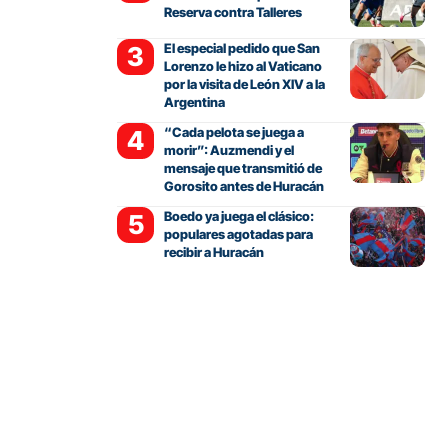
Reserva contra Talleres
El especial pedido que San
Lorenzo le hizo al Vaticano
por la visita de León XIV a la
Argentina
“Cada pelota se juega a
morir”: Auzmendi y el
mensaje que transmitió de
Gorosito antes de Huracán
Boedo ya juega el clásico:
populares agotadas para
recibir a Huracán