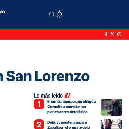
ivo
n San Lorenzo
Lo más leído
El contratiempo que obligó a
Gorosito a cambiar los
planes antes del clásico
Debut y asistencia para
Zaballa en el empate de la