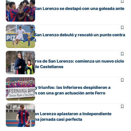
Juveniles
La Reserva de San Lorenzo se destapó con una goleada ante
Banfield
Juveniles
La Reserva de San Lorenzo debutó y rescató un punto contra
Rosario Central
Juveniles
Debuta la Reserva de San Lorenzo: comienza un nuevo ciclo
bajo el mando de Castellanos
Juveniles
Entre emoción y triunfos: las Inferiores despidieron a
Fernando Berón con una gran actuación ante Ferro
Juveniles
Los pibes de San Lorenzo aplastaron a Independiente
Rivadavia en una jornada casi perfecta