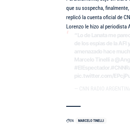
que su sospecha, finalmente, 
replicó la cuenta oficial de 
Lorenzo le hizo al periodista 
“Lo de Lanata me parec
de los espías de la AFI
amenazado hace mucho t
Marcelo Tinelli a
@Ange
#ElEspectador
.
#CNNRa
pic.twitter.com/EPcj
— CNN RADIO ARGENTINA
EN:
MARCELO TINELLI