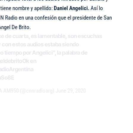
tiene nombre y apellido:
Daniel Angelici.
Así lo
CNN Radio en una confesión que el presidente de San
Angel De Brito.
e de cuarta, es lamentable, son escuchas
 y con estos audios estaba siendo
iempo por Angelici”, la palabra de
ldebritoOk
en
dioArgentina
PuSo8E
 AM950 (@cnnradioarg)
June 29, 2020