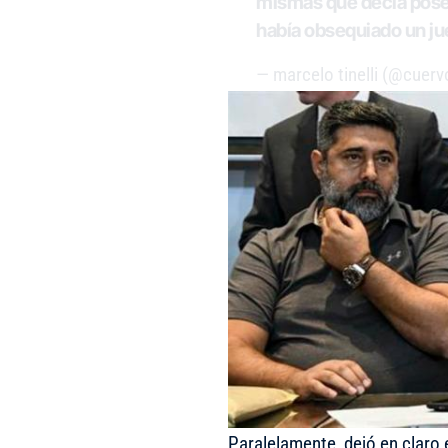
mismas que decía posee
había obsequiado un ju
— marcelo tinelli (@cuervo
Paralelamente, dejó en claro e