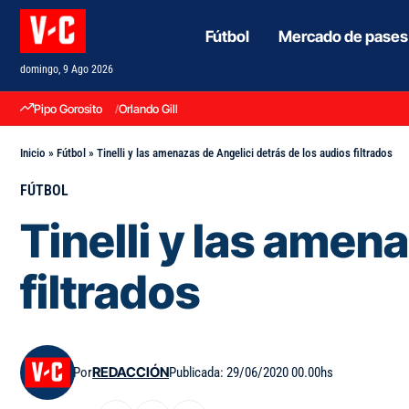
Fútbol
Mercado de pases
domingo, 9 Ago 2026
Pipo Gorosito
Orlando Gill
Inicio
»
Fútbol
»
Tinelli y las amenazas de Angelici detrás de los audios filtrados
FÚTBOL
Tinelli y las amen
filtrados
Por
REDACCIÓN
Publicada: 29/06/2020 00.00hs