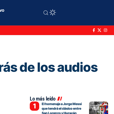
ivo
rás de los audios
Lo más leído
El homenaje a Jorge Messi
que tendrá el clásico entre
San Lorenzo y Huracán