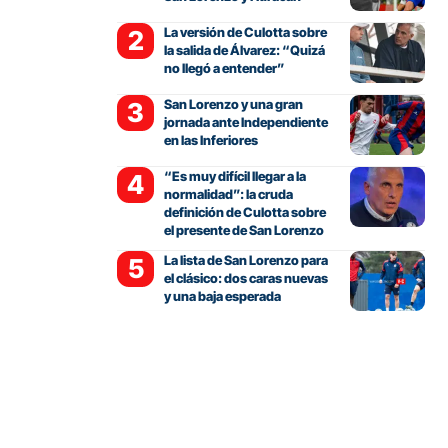
La versión de Culotta sobre
la salida de Álvarez: “Quizá
no llegó a entender”
San Lorenzo y una gran
jornada ante Independiente
en las Inferiores
“Es muy difícil llegar a la
normalidad”: la cruda
definición de Culotta sobre
el presente de San Lorenzo
La lista de San Lorenzo para
el clásico: dos caras nuevas
y una baja esperada