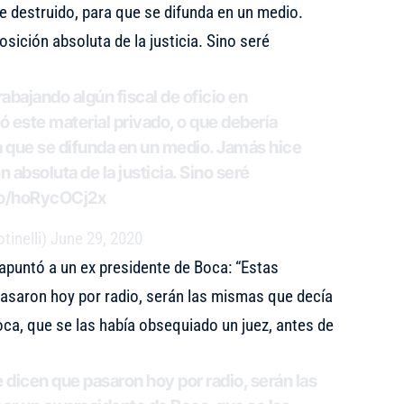
e destruido, para que se difunda en un medio.
osición absoluta de la justicia. Sino seré
rabajando algún fiscal de oficio en
ó este material privado, o que debería
a que se difunda en un medio. Jamás hice
ón absoluta de la justicia. Sino seré
.co/hoRycOCj2x
tinelli)
June 29, 2020
apuntó a un ex presidente de Boca: “Estas
saron hoy por radio, serán las mismas que decía
ca, que se las había obsequiado un juez, antes de
dicen que pasaron hoy por radio, serán las