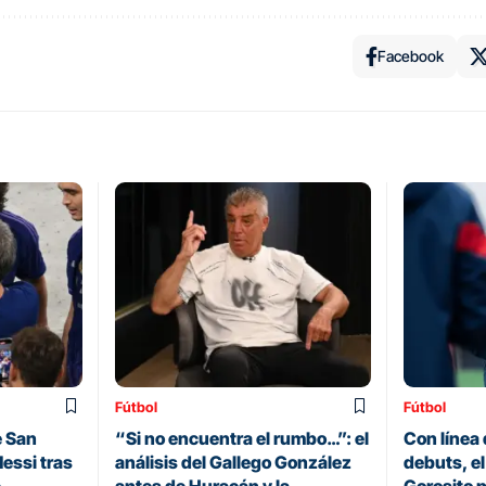
Facebook
Fútbol
Fútbol
e San
“Si no encuentra el rumbo…”: el
Con línea 
essi tras
análisis del Gallego González
debuts, el
e
antes de Huracán y la
Gorosito p