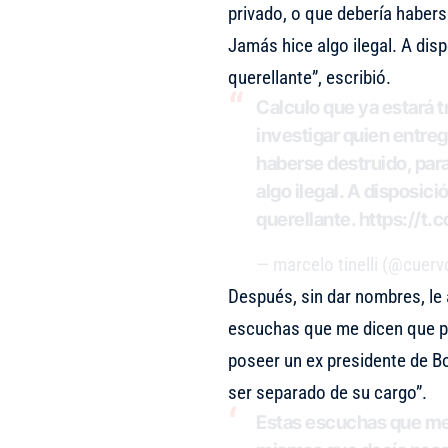
privado, o que debería habers
Jamás hice algo ilegal. A disp
querellante”, escribió.
Calculo que ya estará t
investigar quien entreg
haberse destruido, par
algo ilegal. A disposici
querellante.
https://t
— marcelo tinelli (@cuervo
Después, sin dar nombres, le 
escuchas que me dicen que pa
poseer un ex presidente de Bo
ser separado de su cargo”.
Estas escuchas que me 