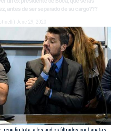
r un ex presidente de Boca, que se las
ez, antes de ser separado de su cargo???
tinelli)
June 29, 2020
l repudio total a los audios filtrados por Lanata y