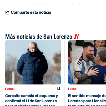
Comparte esta noticia
Más noticias de San Lorenzo
Fútbol
Fútbol
Gorosito cambió el esquema y
El sentido mensaje d
confirmó el 11 de San Lorenzo
Lorenzo para Lionel M
para el clásico ante Huracán
la muerte de su padr