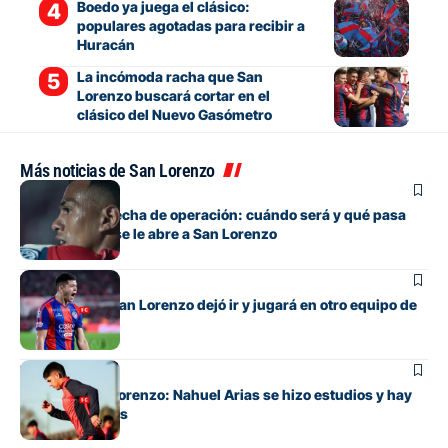
Boedo ya juega el clásico:
populares agotadas para recibir a
Huracán
La incómoda racha que San
Lorenzo buscará cortar en el
clásico del Nuevo Gasómetro
Más noticias de San Lorenzo
Fútbol
Barrios tiene fecha de operación: cuándo será y qué pasa
con cupo que se le abre a San Lorenzo
Fútbol
El lateral que San Lorenzo dejó ir y jugará en otro equipo de
Primera
Fútbol
Alivio en San Lorenzo: Nahuel Arias se hizo estudios y hay
buenas noticias