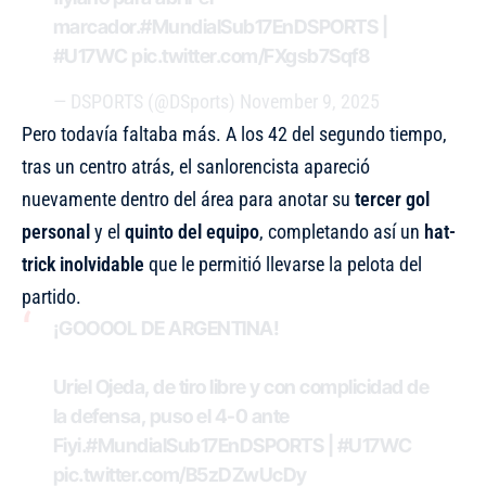
marcador.
#MundialSub17EnDSPORTS
|
#U17WC
pic.twitter.com/FXgsb7Sqf8
— DSPORTS (@DSports)
November 9, 2025
Pero todavía faltaba más. A los 42 del segundo tiempo,
tras un centro atrás, el sanlorencista apareció
nuevamente dentro del área para anotar su
tercer gol
personal
y el
quinto del equipo
, completando así un
hat-
trick inolvidable
que le permitió llevarse la pelota del
partido.
¡GOOOOL DE ARGENTINA!
Uriel Ojeda, de tiro libre y con complicidad de
la defensa, puso el 4-0 ante
Fiyi.
#MundialSub17EnDSPORTS
|
#U17WC
pic.twitter.com/B5zDZwUcDy