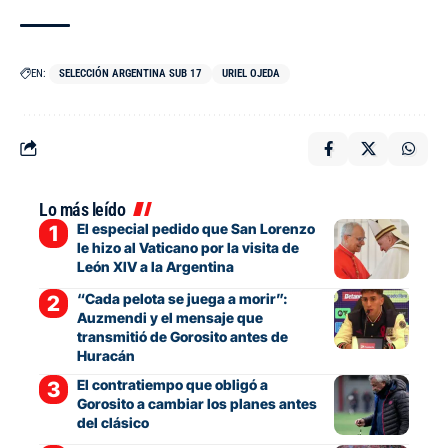
EN:
SELECCIÓN ARGENTINA SUB 17
URIEL OJEDA
Lo más leído
El especial pedido que San Lorenzo
le hizo al Vaticano por la visita de
León XIV a la Argentina
“Cada pelota se juega a morir”:
Auzmendi y el mensaje que
transmitió de Gorosito antes de
Huracán
El contratiempo que obligó a
Gorosito a cambiar los planes antes
del clásico