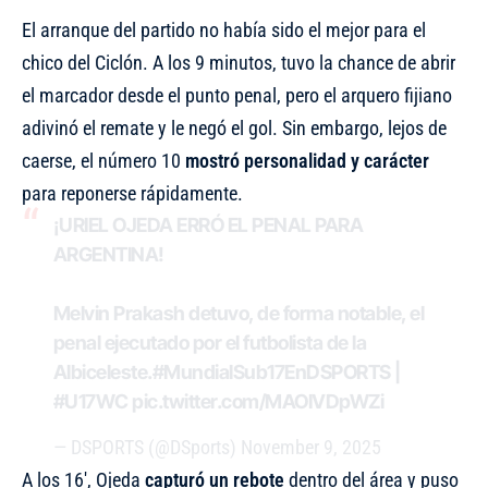
El arranque del partido no había sido el mejor para el
chico del Ciclón. A los 9 minutos, tuvo la chance de abrir
el marcador desde el punto penal, pero el arquero fijiano
adivinó el remate y le negó el gol. Sin embargo, lejos de
caerse, el número 10
mostró personalidad y carácter
para reponerse rápidamente.
¡URIEL OJEDA ERRÓ EL PENAL PARA
ARGENTINA!
Melvin Prakash detuvo, de forma notable, el
penal ejecutado por el futbolista de la
Albiceleste.
#MundialSub17EnDSPORTS
|
#U17WC
pic.twitter.com/MAOIVDpWZi
— DSPORTS (@DSports)
November 9, 2025
A los 16′, Ojeda
capturó un rebote
dentro del área y puso