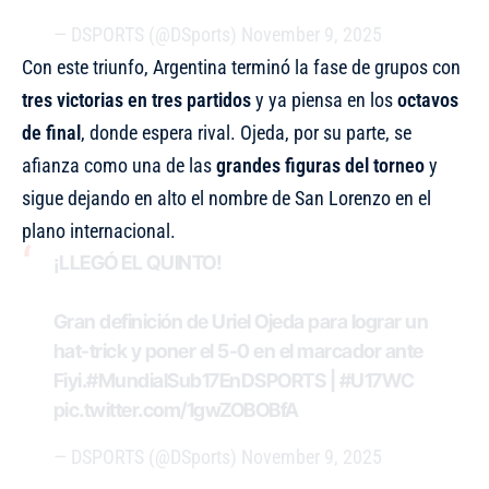
— DSPORTS (@DSports)
November 9, 2025
Con este triunfo, Argentina terminó la fase de grupos con
tres victorias en tres partidos
y ya piensa en los
octavos
de final
, donde espera rival. Ojeda, por su parte, se
afianza como una de las
grandes figuras del torneo
y
sigue dejando en alto el nombre de San Lorenzo en el
plano internacional.
¡LLEGÓ EL QUINTO!
Gran definición de Uriel Ojeda para lograr un
hat-trick y poner el 5-0 en el marcador ante
Fiyi.
#MundialSub17EnDSPORTS
|
#U17WC
pic.twitter.com/1gwZOBOBfA
— DSPORTS (@DSports)
November 9, 2025