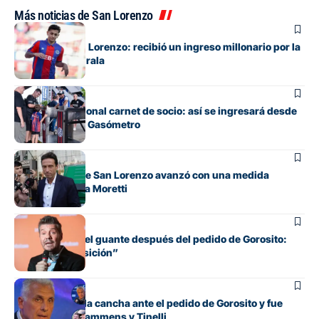
Más noticias de San Lorenzo
Institucional
Alivio para San Lorenzo: recibió un ingreso millonario por la
venta de Elian Irala
Institucional
Adiós al tradicional carnet de socio: así se ingresará desde
ahora al Nuevo Gasómetro
Institucional
La dirigencia de San Lorenzo avanzó con una medida
histórica contra Moretti
Institucional
Tinelli recogió el guante después del pedido de Gorosito:
“Estoy a disposición”
Institucional
Culotta marcó la cancha ante el pedido de Gorosito y fue
lapidario con Lammens y Tinelli