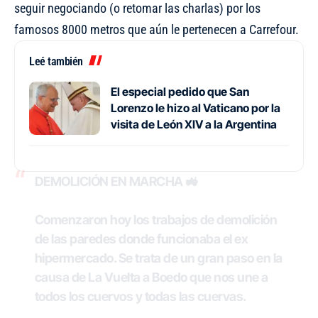
seguir negociando (o retomar las charlas) por los
famosos 8000 metros que aún le pertenecen a Carrefour.
Leé también
El especial pedido que San
Lorenzo le hizo al Vaticano por la
visita de León XIV a la Argentina
DEMOLICIÓN EN MARCHA 🚜
Comenzaron hoy los trabajos de demolición
de las paredes donde funcionaba el ex
hipermercado. Se trata de un gran paso en la
causa de La Vuelta a Boedo que nos une a
todos los cuervos y todas las cuervas.