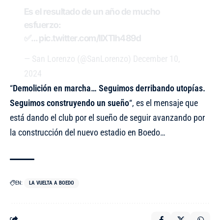
Es el resultado de un año de mucho
esfuerzo:
✅…
pic.twitter.com/IIXTIh489d
— San Lorenzo (@SanLorenzo)
December 10,
2024
“
Demolición en marcha… Seguimos derribando utopías.
Seguimos construyendo un sueño
“, es el mensaje que
está dando el club por el sueño de seguir avanzando por
la construcción del nuevo estadio en Boedo…
EN:
LA VUELTA A BOEDO