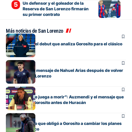
Un defensor y el goleador de la
Reserva de San Lorenzo firmarán
su primer contrato
Más noticias de San Lorenzo
Fútbol
Los cambios y el debut que analiza Gorosito para el clásico
con Huracán
Fútbol
El conmovedor mensaje de Nahuel Arias después de volver
a jugar en San Lorenzo
Fútbol
“Cada pelota se juega a morir”: Auzmendi y el mensaje que
transmitió de Gorosito antes de Huracán
Fútbol
El contratiempo que obligó a Gorosito a cambiar los planes
antes del clásico