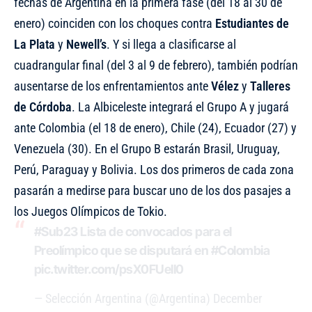
fechas de Argentina en la primera fase (del 18 al 30 de
enero) coinciden con los choques contra
Estudiantes de
La Plata
y
Newell’s
. Y si llega a clasificarse al
cuadrangular final (del 3 al 9 de febrero), también podrían
ausentarse de los enfrentamientos ante
Vélez
y
Talleres
de Córdoba
. La Albiceleste integrará el Grupo A y jugará
ante Colombia (el 18 de enero), Chile (24), Ecuador (27) y
Venezuela (30). En el Grupo B estarán Brasil, Uruguay,
Perú, Paraguay y Bolivia. Los dos primeros de cada zona
pasarán a medirse para buscar uno de los dos pasajes a
los Juegos Olímpicos de Tokio.
#Sub23
Lista de convocados para el
Preolímpico que se disputará en
#Colombia
pic.twitter.com/psX0FUelI0
— Selección Argentina (@Argentina)
December