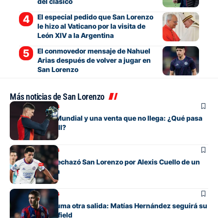
del clásico
El especial pedido que San Lorenzo
le hizo al Vaticano por la visita de
León XIV a la Argentina
El conmovedor mensaje de Nahuel
Arias después de volver a jugar en
San Lorenzo
Más noticias de San Lorenzo
Mercado de pases
Entre su gran Mundial y una venta que no llega: ¿Qué pasa
con Orlando Gill?
Mercado de pases
La oferta que rechazó San Lorenzo por Alexis Cuello de un
club de España
Mercado de pases
San Lorenzo suma otra salida: Matías Hernández seguirá su
carrera en Banfield