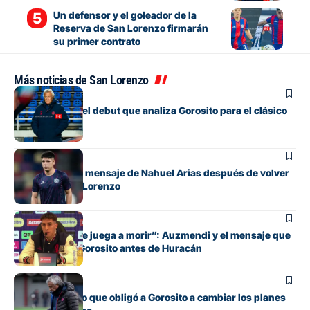
Un defensor y el goleador de la
Reserva de San Lorenzo firmarán
su primer contrato
Más noticias de San Lorenzo
Fútbol
Los cambios y el debut que analiza Gorosito para el clásico
con Huracán
Fútbol
El conmovedor mensaje de Nahuel Arias después de volver
a jugar en San Lorenzo
Fútbol
“Cada pelota se juega a morir”: Auzmendi y el mensaje que
transmitió de Gorosito antes de Huracán
Fútbol
El contratiempo que obligó a Gorosito a cambiar los planes