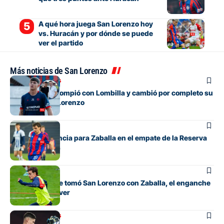
A qué hora juega San Lorenzo hoy
vs. Huracán y por dónde se puede
ver el partido
Más noticias de San Lorenzo
Mercado de pases
El juvenil que rompió con Lombilla y cambió por completo su
futuro en San Lorenzo
Juveniles
Debut y asistencia para Zaballa en el empate de la Reserva
contra Talleres
Fútbol
La decisión que tomó San Lorenzo con Zaballa, el enganche
que llegó de River
Mercado de pases