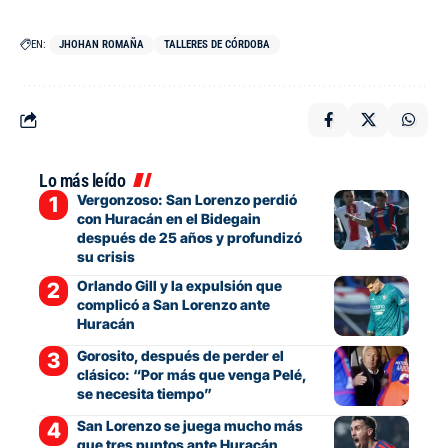
EN:
JHOHAN ROMAÑA
TALLERES DE CÓRDOBA
Lo más leído
Vergonzoso: San Lorenzo perdió
con Huracán en el Bidegain
después de 25 años y profundizó
su crisis
Orlando Gill y la expulsión que
complicó a San Lorenzo ante
Huracán
Gorosito, después de perder el
clásico: “Por más que venga Pelé,
se necesita tiempo”
San Lorenzo se juega mucho más
que tres puntos ante Huracán