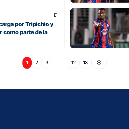
 carga por Tripichio y
r como parte de la
1
2
3
…
12
13