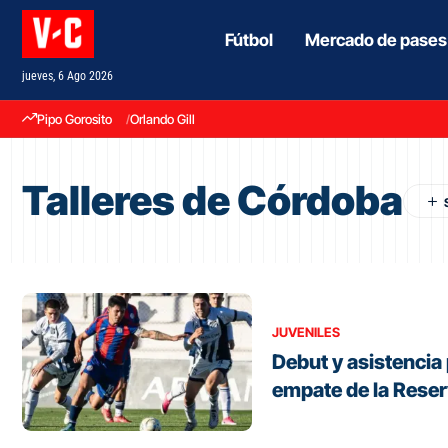
Fútbol
Mercado de pases
jueves, 6 Ago 2026
Pipo Gorosito
Orlando Gill
Talleres de Córdoba
JUVENILES
Debut y asistencia 
empate de la Reser