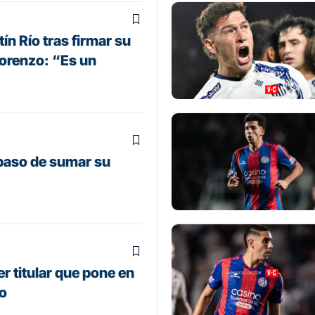
ín Río tras firmar su
Lorenzo: “Es un
 paso de sumar su
er titular que pone en
zo