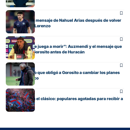
Fútbol
El conmovedor mensaje de Nahuel Arias después de volver
a jugar en San Lorenzo
Fútbol
“Cada pelota se juega a morir”: Auzmendi y el mensaje que
transmitió de Gorosito antes de Huracán
Fútbol
El contratiempo que obligó a Gorosito a cambiar los planes
antes del clásico
Fútbol
Boedo ya juega el clásico: populares agotadas para recibir a
Huracán