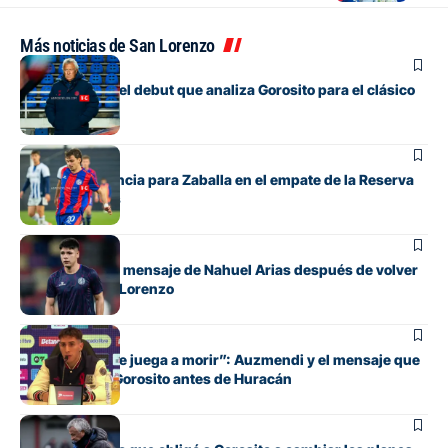
Más noticias de San Lorenzo
Fútbol
Los cambios y el debut que analiza Gorosito para el clásico
con Huracán
Juveniles
Debut y asistencia para Zaballa en el empate de la Reserva
contra Talleres
Fútbol
El conmovedor mensaje de Nahuel Arias después de volver
a jugar en San Lorenzo
Fútbol
“Cada pelota se juega a morir”: Auzmendi y el mensaje que
transmitió de Gorosito antes de Huracán
Fútbol