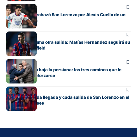
Mercado de pases
La oferta que rechazó San Lorenzo por Alexis Cuello de un
club de España
Mercado de pases
San Lorenzo suma otra salida: Matías Hernández seguirá su
carrera en Banfield
Mercado de pases
San Lorenzo no baja la persiana: los tres caminos que le
quedan para reforzarse
Mercado de pases
El detalle de cada llegada y cada salida de San Lorenzo en el
mercado de pases