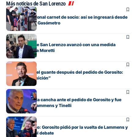
Más noticias de San Lorenzo
Institucional
Adiós al tradicional carnet de socio: así se ingresará desde
ahora al Nuevo Gasómetro
Institucional
La dirigencia de San Lorenzo avanzó con una medida
histórica contra Moretti
Institucional
Tinelli recogió el guante después del pedido de Gorosito:
“Estoy a disposición”
Institucional
Culotta marcó la cancha ante el pedido de Gorosito y fue
lapidario con Lammens y Tinelli
Institucional
Sorprendió Pipo: Gorosito pidió por la vuelta de Lammens y
Tinelli y abrió el debate