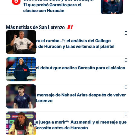
11 que probó Gorosito para el
clásico con Huracán
Más noticias de San Lorenzo
Fútbol
“Si no encuentra el rumbo…”: el análisis del Gallego
González antes de Huracán y la advertencia al plantel
Fútbol
Los cambios y el debut que analiza Gorosito para el clásico
con Huracán
Fútbol
El conmovedor mensaje de Nahuel Arias después de volver
a jugar en San Lorenzo
Fútbol
“Cada pelota se juega a morir”: Auzmendi y el mensaje que
transmitió de Gorosito antes de Huracán