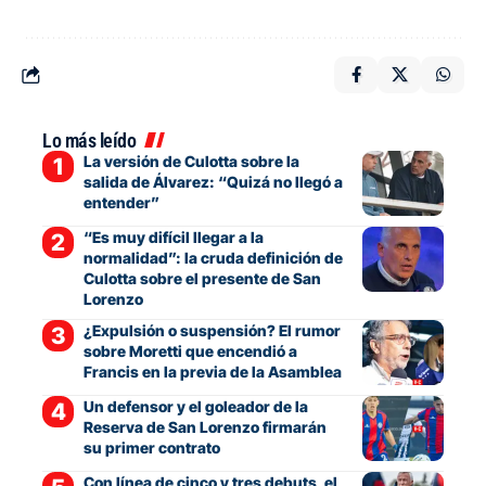
Lo más leído
La versión de Culotta sobre la
salida de Álvarez: “Quizá no llegó a
entender”
“Es muy difícil llegar a la
normalidad”: la cruda definición de
Culotta sobre el presente de San
Lorenzo
¿Expulsión o suspensión? El rumor
sobre Moretti que encendió a
Francis en la previa de la Asamblea
Un defensor y el goleador de la
Reserva de San Lorenzo firmarán
su primer contrato
Con línea de cinco y tres debuts, el