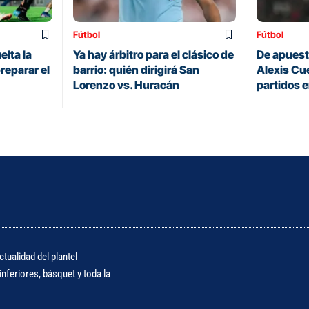
Fútbol
Fútbol
elta la
Ya hay árbitro para el clásico de
De apuesta
reparar el
barrio: quién dirigirá San
Alexis Cue
Lorenzo vs. Huracán
partidos 
tualidad del plantel
nferiores, básquet y toda la