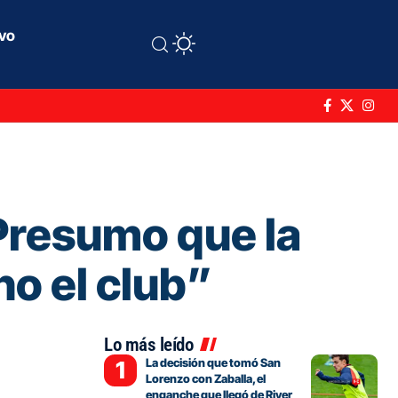
ivo
 “Presumo que la
no el club”
Lo más leído
La decisión que tomó San
Lorenzo con Zaballa, el
enganche que llegó de River