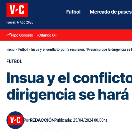
Fútbol
Mercado de pases
jueves, 6 Ago 2026
Pipo Gorosito
Orlando Gill
Inicio
»
Fútbol
»
Insua y el conflicto por la rescisión: “Presumo que la dirigencia se 
FÚTBOL
Insua y el conflic
dirigencia se hará
Por
REDACCIÓN
Publicada: 25/04/2024 00.00hs