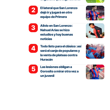
El lateral que San Lorenzo
dejó ir y jugará en otro
equipo de Primera
Alivio en San Lorenzo:
Nahuel Arias se hizo
estudios y hay buenas
noticias
Todo listo para el clásico: así
será el canje de populares y
la venta de plateas contra
Huracán
Las lesiones obligan a
Gorosito a mirar otra vez a
un juvenil