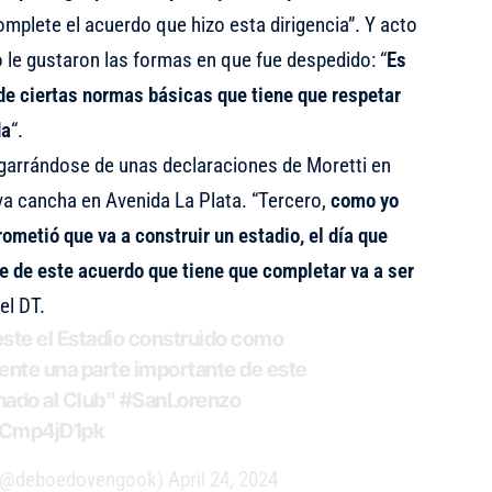
mplete el acuerdo que hizo esta dirigencia”. Y acto
o le gustaron las formas en que fue despedido: “
Es
 de ciertas normas básicas que tiene que respetar
da
“.
 agarrándose de unas declaraciones de Moretti en
 cancha en Avenida La Plata. “Tercero,
como yo
rometió que va a construir un estadio, el día que
e de este acuerdo que tiene que completar va a ser
el DT.
 este el Estadio construido como
dente una parte importante de este
nado al Club"
#SanLorenzo
HCmp4jD1pk
 (@deboedovengook)
April 24, 2024