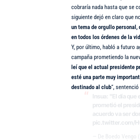
cobraría nada hasta que se co
siguiente dejó en claro que n
un tema de orgullo personal,
en todos los órdenes de la vi
Y, por último, habló a futuro
campaña prometiendo la nueva
leí que el actual presidente p
esté una parte muy important
destinado al club
“, sentenció 
Insua: "El día que
prometió el presi
acuerdo va ser do
pic.twitter.com/
— De Boedo Vengo