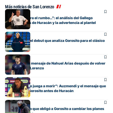
Más noticias de San Lorenzo
Fútbol
“Si no encuentra el rumbo…”: el análisis del Gallego
González antes de Huracán y la advertencia al plantel
Fútbol
Los cambios y el debut que analiza Gorosito para el clásico
con Huracán
Fútbol
El conmovedor mensaje de Nahuel Arias después de volver
a jugar en San Lorenzo
Fútbol
“Cada pelota se juega a morir”: Auzmendi y el mensaje que
transmitió de Gorosito antes de Huracán
Fútbol
El contratiempo que obligó a Gorosito a cambiar los planes