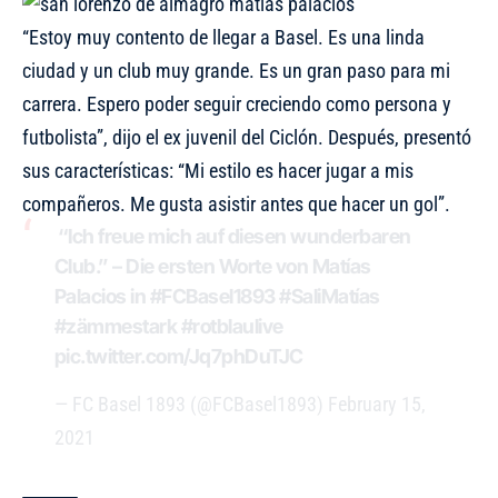
“Estoy muy contento de llegar a Basel. Es una linda
ciudad y un club muy grande. Es un gran paso para mi
carrera. Espero poder seguir creciendo como persona y
futbolista”, dijo el ex juvenil del Ciclón. Después, presentó
sus características: “Mi estilo es hacer jugar a mis
compañeros. Me gusta asistir antes que hacer un gol”.
️ “Ich freue mich auf diesen wunderbaren
Club.” – Die ersten Worte von Matías
Palacios in
#FCBasel1893
#SaliMatías
#zämmestark
#rotblaulive
pic.twitter.com/Jq7phDuTJC
— FC Basel 1893 (@FCBasel1893)
February 15,
2021