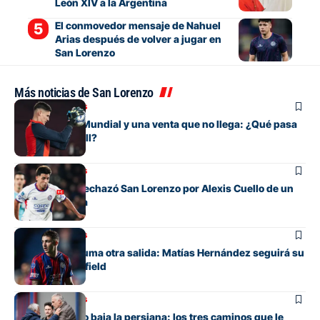
León XIV a la Argentina
El conmovedor mensaje de Nahuel
Arias después de volver a jugar en
San Lorenzo
Más noticias de San Lorenzo
Mercado de pases
Entre su gran Mundial y una venta que no llega: ¿Qué pasa
con Orlando Gill?
Mercado de pases
La oferta que rechazó San Lorenzo por Alexis Cuello de un
club de España
Mercado de pases
San Lorenzo suma otra salida: Matías Hernández seguirá su
carrera en Banfield
Mercado de pases
San Lorenzo no baja la persiana: los tres caminos que le