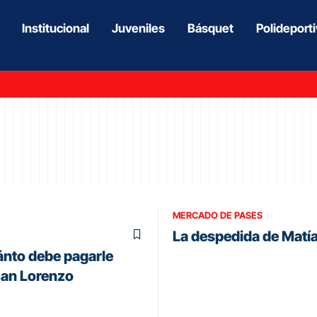
Institucional
Juveniles
Básquet
Polideport
MERCADO DE PASES
La despedida de Matía
uánto debe pagarle
San Lorenzo