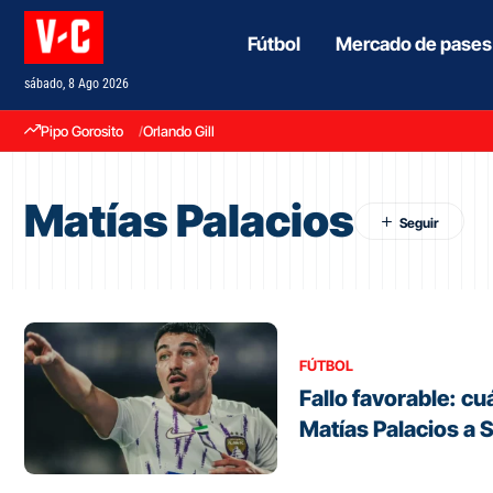
Fútbol
Mercado de pases
sábado, 8 Ago 2026
Pipo Gorosito
Orlando Gill
Matías Palacios
FÚTBOL
Fallo favorable: c
Matías Palacios a 