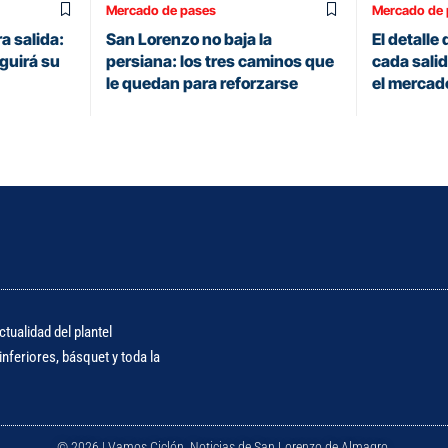
Mercado de pases
Mercado de 
a salida:
San Lorenzo no baja la
El detalle
guirá su
persiana: los tres caminos que
cada sali
le quedan para reforzarse
el mercad
tualidad del plantel
nferiores, básquet y toda la
© 2026 | Vamos Ciclón. Noticias de San Lorenzo de Almagro.