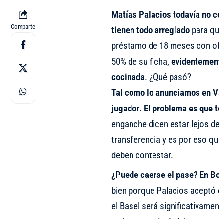
Matías Palacios todavía no c
Comparte
tienen todo arreglado
para que
préstamo de 18 meses con obl
50% de su ficha,
evidentement
cocinada
. ¿Qué pasó?
Tal como lo anunciamos en 
jugador
.
El problema es que t
enganche dicen estar lejos d
transferencia y es por eso q
deben contestar.
¿Puede caerse el pase? En B
bien porque Palacios aceptó e
el Basel será significativamen