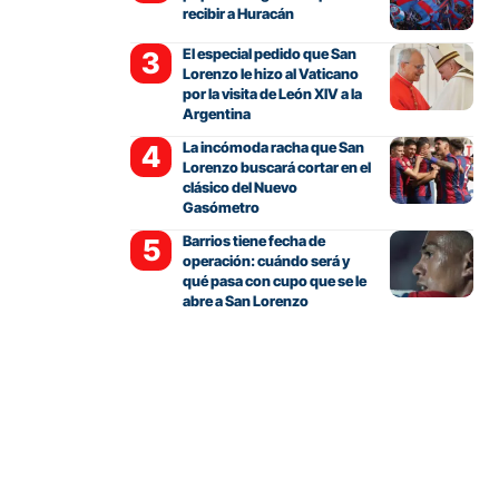
recibir a Huracán
El especial pedido que San
Lorenzo le hizo al Vaticano
por la visita de León XIV a la
Argentina
La incómoda racha que San
Lorenzo buscará cortar en el
clásico del Nuevo
Gasómetro
Barrios tiene fecha de
operación: cuándo será y
qué pasa con cupo que se le
abre a San Lorenzo