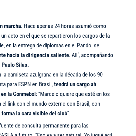
en marcha
. Hace apenas 24 horas asumió como
un acto en el que se repartieron los cargos de la
e, en la entrega de diplomas en el Pando, se
te hacia la dirigencia saliente
. Allí, acompañando
o
Paulo Silas.
n la camiseta azulgrana en la década de los 90
ta para ESPN en Brasil,
tendrá un cargo ah
 en la Conmebol
: “Marcelo quiere que esté en los
 el link con el mundo externo con Brasil, con
 forma la cara visible del club
“.
fuente de consulta permanente para las
ASLA a futuro. “Eso va a ser natural. Yo jugué acá