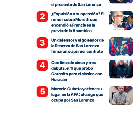
el presente de San Lorenzo
¿Expulsión o suspensión? El
rumor sobre Moretti que
encendió a Francis en la
previa de la Asamblea
Un defensor y el goleador de
la Reserva de San Lorenzo
firmarán su primer contrato
Con línea de cinco y tres
debuts, el 11 que probó
Gorosito para el clásico con
Huracán
Marcelo Culotta ya tiene su
lugar en la AFA: el cargo que
ocupa por San Lorenzo