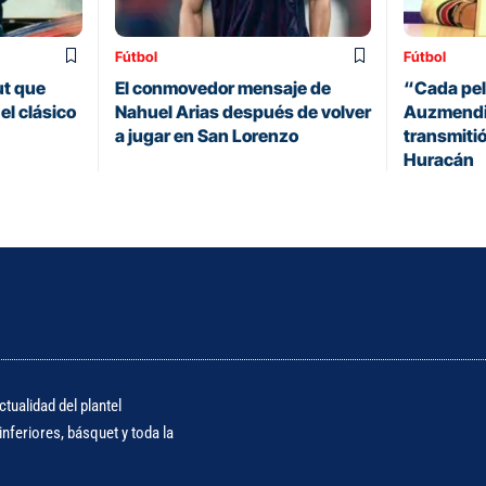
Fútbol
Fútbol
ut que
El conmovedor mensaje de
“Cada pelo
el clásico
Nahuel Arias después de volver
Auzmendi 
a jugar en San Lorenzo
transmitió
Huracán
tualidad del plantel
nferiores, básquet y toda la