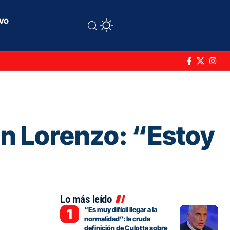
ivo
San Lorenzo: “Estoy
Lo más leído
“Es muy difícil llegar a la
normalidad”: la cruda
definición de Culotta sobre