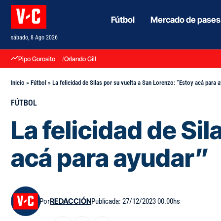
Fútbol
Mercado de pases
sábado, 8 Ago 2026
Pipo Gorosito
Orlando Gill
Inicio
»
Fútbol
»
La felicidad de Silas por su vuelta a San Lorenzo: “Estoy acá para 
FÚTBOL
La felicidad de Si
acá para ayudar”
Por
REDACCIÓN
Publicada: 27/12/2023 00.00hs