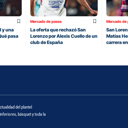
Mercado de pases
Mercado de 
l y una
La oferta que rechazó San
San Loren
¿Qué pasa
Lorenzo por Alexis Cuello de un
Matías He
club de España
carrera en
tualidad del plantel
nferiores, básquet y toda la