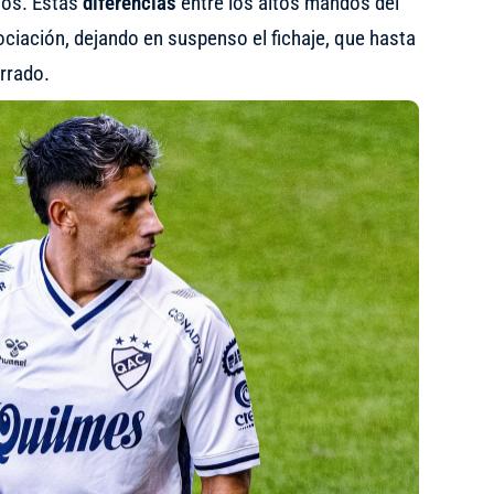
años. Estas
diferencias
entre los altos mandos del
gociación, dejando en suspenso el fichaje, que hasta
rrado.