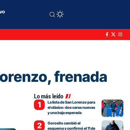
ivo
Lorenzo, frenada
Lo más leído
La lista de San Lorenzo para
el clásico: dos caras nuevas
y una baja esperada
Gorosito cambió el
esquema y confirmó el 11 de