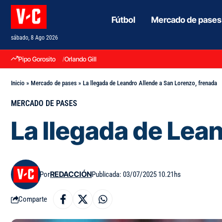
Fútbol
Mercado de pases
sábado, 8 Ago 2026
Pipo Gorosito
Orlando Gill
Inicio
»
Mercado de pases
»
La llegada de Leandro Allende a San Lorenzo, frenada
MERCADO DE PASES
La llegada de Lea
Por
REDACCIÓN
Publicada: 03/07/2025 10.21hs
Comparte