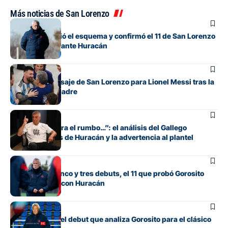
Más noticias de San Lorenzo
Fútbol
Gorosito cambió el esquema y confirmó el 11 de San Lorenzo
para el clásico ante Huracán
Fútbol
El sentido mensaje de San Lorenzo para Lionel Messi tras la
muerte de su padre
Fútbol
“Si no encuentra el rumbo…”: el análisis del Gallego
González antes de Huracán y la advertencia al plantel
Fútbol
Con línea de cinco y tres debuts, el 11 que probó Gorosito
para el clásico con Huracán
Fútbol
Los cambios y el debut que analiza Gorosito para el clásico