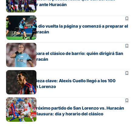
intentará cortar ante Huracán
Fútbol
San Lorenzo ya dio vuelta la página y comenzó a preparar el
clásico ante Huracán
Fútbol
Ya hay árbitro para el clásico de barrio: quién dirigirá San
Lorenzo vs. Huracán
Fútbol
De apuesta a pieza clave: Alexis Cuello llegó a los 100
partidos en San Lorenzo
Fútbol
Cuándo es el próximo partido de San Lorenzo vs. Huracán
por el Torneo Clausura: día y horario del clásico