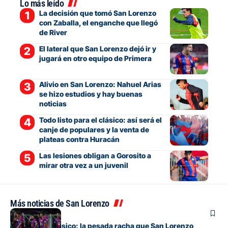
Lo más leído
La decisión que tomó San Lorenzo
con Zaballa, el enganche que llegó
de River
El lateral que San Lorenzo dejó ir y
jugará en otro equipo de Primera
Alivio en San Lorenzo: Nahuel Arias
se hizo estudios y hay buenas
noticias
Todo listo para el clásico: así será el
canje de populares y la venta de
plateas contra Huracán
Las lesiones obligan a Gorosito a
mirar otra vez a un juvenil
Más noticias de San Lorenzo
Fútbol
Otra vez un clásico: la pesada racha que San Lorenzo