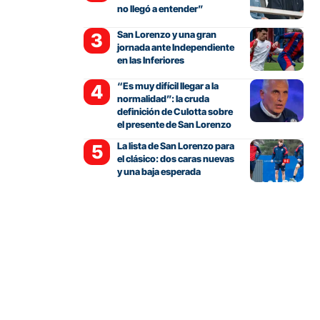
no llegó a entender”
San Lorenzo y una gran
jornada ante Independiente
en las Inferiores
“Es muy difícil llegar a la
normalidad”: la cruda
definición de Culotta sobre
el presente de San Lorenzo
La lista de San Lorenzo para
el clásico: dos caras nuevas
y una baja esperada