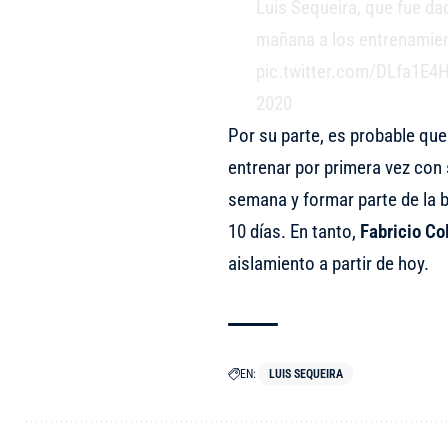
Luis Sequeira, que fue da
mañana a los entrenamient
pic.twitter.com/DLfa1E4
2020
Por su parte, es probable qu
entrenar por primera vez con
semana y formar parte de la b
10 días. En tanto,
Fabricio Co
aislamiento a partir de hoy.
EN:
LUIS SEQUEIRA