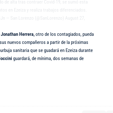
do de alta tras contraer Covid-19, se sumó esta
os en Ezeiza y realiza trabajos diferenciados.
HJn
— San Lorenzo (@SanLorenzo)
August 27,
e
Jonathan Herrera,
otro de los contagiados, pueda
 sus nuevos compañeros a partir de la próximas
urbuja sanitaria que se guadará en Ezeiza durante
loccini
guardará, de mínima, dos semanas de