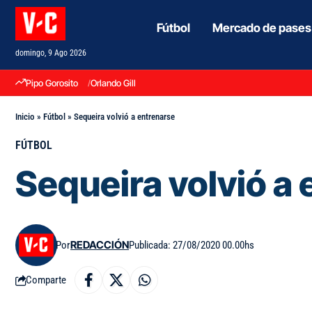
Fútbol
Mercado de pases
domingo, 9 Ago 2026
Pipo Gorosito
Orlando Gill
Inicio
»
Fútbol
»
Sequeira volvió a entrenarse
FÚTBOL
Sequeira volvió a
Por
REDACCIÓN
Publicada: 27/08/2020 00.00hs
Comparte