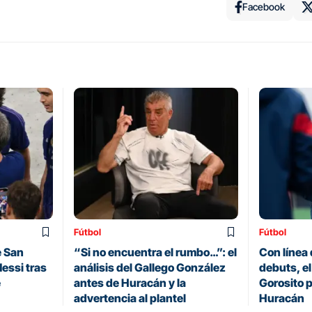
Facebook
Fútbol
Fútbol
e San
“Si no encuentra el rumbo…”: el
Con línea 
essi tras
análisis del Gallego González
debuts, el
e
antes de Huracán y la
Gorosito p
advertencia al plantel
Huracán