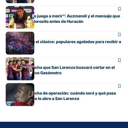
Fútbol
“Cada pelota se juega a morir”: Auzmendi y el mensaje que
transmitió de Gorosito antes de Huracán
Fútbol
Boedo ya juega el clásico: populares agotadas para recibir a
Huracán
Fútbol
La incómoda racha que San Lorenzo buscará cortar en el
clásico del Nuevo Gasómetro
Fútbol
Barrios tiene fecha de operación: cuándo será y qué pasa
con cupo que se le abre a San Lorenzo