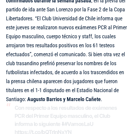
confirmados durante la semana pasada
, en la previa del
partido de ida ante San Lorenzo por la Fase 2 de la Copa
Libertadores. “El Club Universidad de Chile informa que
este jueves se realizaron nuevos exámenes PCR al Primer
Equipo masculino, cuerpo técnico y staff, los cuales
arrojaron tres resultados positivos en los 61 testeos
efectuados”, comenzó el comunicado. Si bien otra vez el
club trasandino prefirió preservar los nombres de los
futbolistas infectados, de acuerdo a los trascendidos en
la prensa chilena aparecen dos jugadores que fueron
titulares en el 1-1 disputado en el Estadio Nacional de
Santiago:
Augusto Barrios y Marcelo Cañete
.
Con respecto a los resultados de exámenes
PCR del Primer Equipo masculino, el Club
informa lo siguiente ⬇️
#VamosLaU
https://t.co/bQTrInNxYN