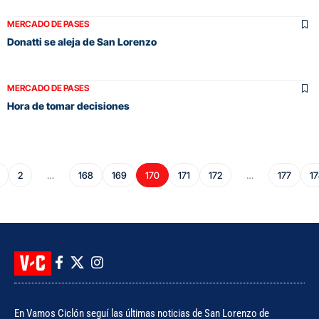
MERCADO DE PASES
Donatti se aleja de San Lorenzo
MERCADO DE PASES
Hora de tomar decisiones
2
…
168
169
170
171
172
…
177
17
En Vamos Ciclón seguí las últimas noticias de San Lorenzo de