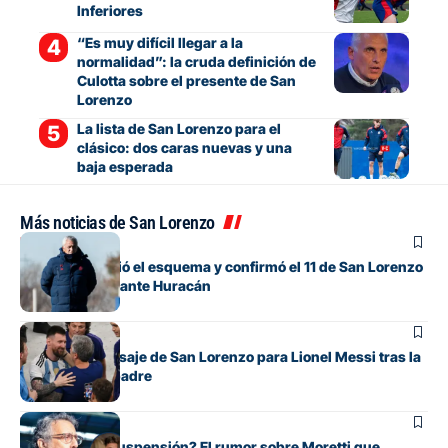
Inferiores
“Es muy difícil llegar a la
normalidad”: la cruda definición de
Culotta sobre el presente de San
Lorenzo
La lista de San Lorenzo para el
clásico: dos caras nuevas y una
baja esperada
Más noticias de San Lorenzo
Fútbol
Gorosito cambió el esquema y confirmó el 11 de San Lorenzo
para el clásico ante Huracán
Fútbol
El sentido mensaje de San Lorenzo para Lionel Messi tras la
muerte de su padre
Institucional
¿Expulsión o suspensión? El rumor sobre Moretti que