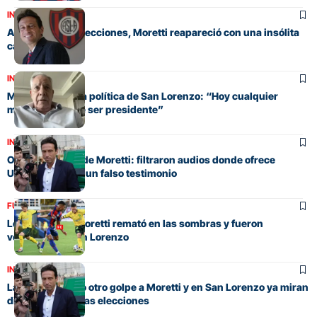
INSTITUCIONAL
A horas de las elecciones, Moretti reapareció con una insólita
carta despedida
INSTITUCIONAL
Miele liquidó a la política de San Lorenzo: “Hoy cualquier
mediocre quiere ser presidente”
INSTITUCIONAL
Otro escándalo de Moretti: filtraron audios donde ofrece
US$40.000 por un falso testimonio
FÚTBOL
Los pibes que Moretti remató en las sombras y fueron
verdugos de San Lorenzo
INSTITUCIONAL
La Justicia le dio otro golpe a Moretti y en San Lorenzo ya miran
directamente a las elecciones