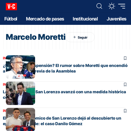
Fútbol
Mercado de pases
Institucional
Juveniles
Marcelo Moretti
INSTITUCIONAL
¿Expulsión o suspensión? El rumor sobre Moretti que encendió
a Francis en la previa de la Asamblea
INSTITUCIONAL
La dirigencia de San Lorenzo avanzó con una medida histórica
contra Moretti
INSTITUCIONAL
El informe económico de San Lorenzo dejó al descubierto un
episodio increíble: el caso Danilo Gómez