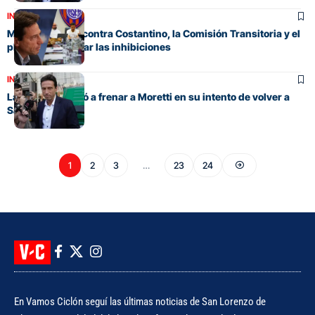
INSTITUCIONAL
Moretti disparó contra Costantino, la Comisión Transitoria y el
plan para levantar las inhibiciones
INSTITUCIONAL
La Justicia volvió a frenar a Moretti en su intento de volver a
San Lorenzo
1
2
3
…
23
24
En Vamos Ciclón seguí las últimas noticias de San Lorenzo de