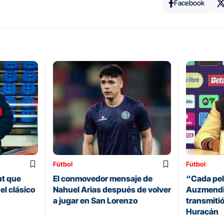
Facebook
Fútbol
Fútbol
ut que
El conmovedor mensaje de
“Cada pelo
el clásico
Nahuel Arias después de volver
Auzmendi 
a jugar en San Lorenzo
transmitió
Huracán