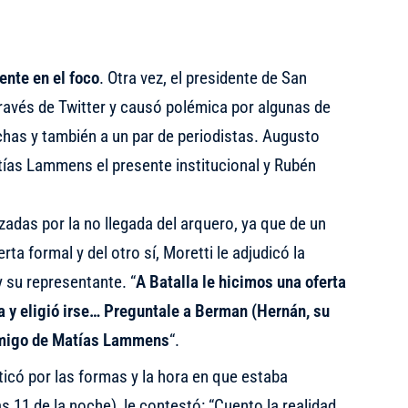
nte en el foco
. Otra vez, el presidente de San
ravés de Twitter y causó polémica por algunas de
chas y también a un par de periodistas. Augusto
tías Lammens el presente institucional y Rubén
zadas por la no llegada del arquero, ya que de un
ta formal y del otro sí, Moretti le adjudicó la
y su representante. “
A Batalla le hicimos una oferta
 y eligió irse… Preguntale a Berman (Hernán, su
 amigo de Matías Lammens
“.
ticó por las formas y la hora en que estaba
 11 de la noche), le contestó: “Cuento la realidad.