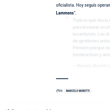
oficialista. Hoy seguís oper
Lammens
“.
Todo lo que decís
para levantar un c
levantando. Les du
de gestiones anter
Primero porque no 
tendencioso y ama
— Marcelo Moretti 
EN:
MARCELO MORETTI