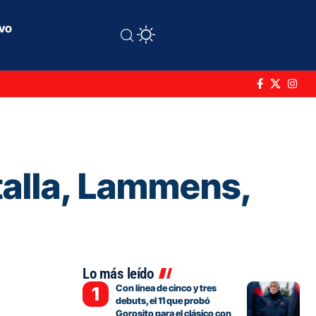
ivo
atalla, Lammens,
Lo más leído
Con línea de cinco y tres
debuts, el 11 que probó
Gorosito para el clásico con