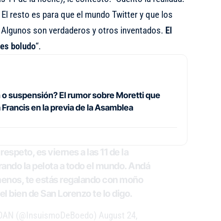
 El resto es para que el mundo Twitter y que los
 Algunos son verdaderos y otros inventados.
El
es boludo
“.
 o suspensión? El rumor sobre Moretti que
 Francis en la previa de la Asamblea
espeto, es viernes a las 11 de la
irando la pelota a todo el mundo. Andá
 menos, te estás regalando con moño
el bien de San Lorenzo te lo digo.
LOAN (@InsuismoDeBoedo)
August 24,