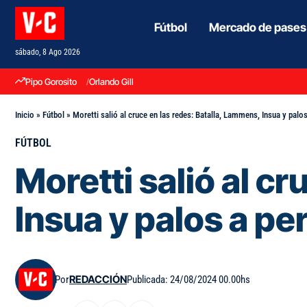
Fútbol
Mercado de pases
sábado, 8 Ago 2026
Pipo Gorosito
Orlando Gill
Inicio
»
Fútbol
»
Moretti salió al cruce en las redes: Batalla, Lammens, Insua y palos
FÚTBOL
Moretti salió al c
Insua y palos a pe
Por
REDACCIÓN
Publicada: 24/08/2024 00.00hs