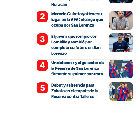
Huracán
Marcelo Culotta ya tiene su
lugar en la AFA: el cargo que
ocupa por San Lorenzo
El juvenil que rompió con
Lombilla y cambió por
completo su futuro en San
Lorenzo
Un defensor y el goleador de
la Reserva de San Lorenzo
firmarán su primer contrato
Debut y asistencia para
Zaballa en el empate de la
Reserva contra Talleres