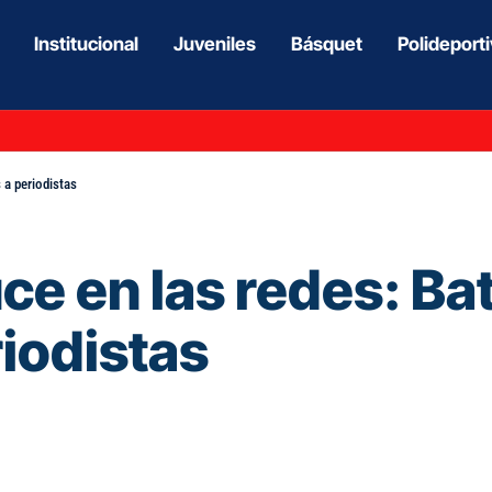
Institucional
Juveniles
Básquet
Polideport
 a periodistas
ruce en las redes: B
riodistas