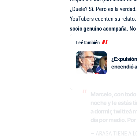
¿Duele? Sí. Pero es la verdad.
YouTubers cuenten su relato.
socio genuino acompaña. No 
Leé también
¿Expulsión
encendió a
Marcelo, con todo r
noche y le estás t
a dormir, twitteá
día por medio. Por 
— ARASA TIENE A 