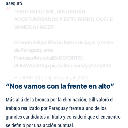
aseguró.
"ESTO ES FÚTBOL, SI NO ESTÁN
ACOSTUMBRADOS A ESTO, BUENO, QUÉ LE
VAMOS A HACER"
Orlando Gill justificó la forma de jugar y meter
de Paraguay ante
Francia.
#MundialEnDSPORTS
|
#FIFAWorldCup
pic.twitter.com/yrjPZZb8K5
— DSPORTS (@DSports)
July 4, 2026
“Nos vamos con la frente en alto”
Más allá de la bronca por la eliminación, Gill valoró el
trabajo realizado por Paraguay frente a uno de los
grandes candidatos al título y consideró que el encuentro
se definió por una acción puntual.