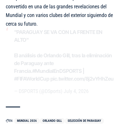
convertido en una de las grandes revelaciones del
Mundial y con varios clubes del exterior siguiendo de
cerca su futuro.
"PARAGUAY SE VA CON LA FRENTE EN
ALTO"
El análisis de Orlando Gill, tras la eliminación
de Paraguay ante
Francia.
#MundialEnDSPORTS
|
#FIFAWorldCup
pic.twitter.com/8j2vYHhZeu
— DSPORTS (@DSports)
July 4, 2026
EN:
MUNDIAL 2026
ORLANDO GILL
SELECCIÓN DE PARAGUAY