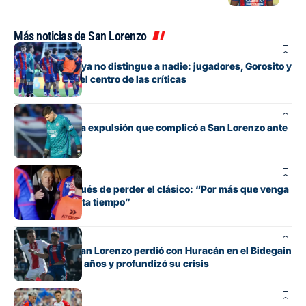
Más noticias de San Lorenzo
Fútbol
La bronca que ya no distingue a nadie: jugadores, Gorosito y
dirigentes, en el centro de las críticas
Fútbol
Orlando Gill y la expulsión que complicó a San Lorenzo ante
Huracán
Fútbol
Gorosito, después de perder el clásico: “Por más que venga
Pelé, se necesita tiempo”
Fútbol
Vergonzoso: San Lorenzo perdió con Huracán en el Bidegain
después de 25 años y profundizó su crisis
Fútbol