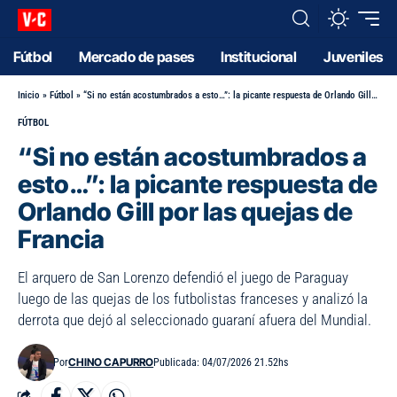
Fútbol
Mercado de pases
Institucional
Juveniles
Inicio
»
Fútbol
»
“Si no están acostumbrados a esto…”: la picante respuesta de Orlando Gill por las quejas de Francia
FÚTBOL
“Si no están acostumbrados a
esto…”: la picante respuesta de
Orlando Gill por las quejas de
Francia
El arquero de San Lorenzo defendió el juego de Paraguay
luego de las quejas de los futbolistas franceses y analizó la
derrota que dejó al seleccionado guaraní afuera del Mundial.
CHINO CAPURRO
Por
Publicada: 04/07/2026 21.52hs