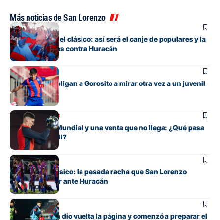
Más noticias de San Lorenzo
Fútbol
Todo listo para el clásico: así será el canje de populares y la
venta de plateas contra Huracán
Fútbol
Las lesiones obligan a Gorosito a mirar otra vez a un juvenil
Mercado de pases
Entre su gran Mundial y una venta que no llega: ¿Qué pasa
con Orlando Gill?
Fútbol
Otra vez un clásico: la pesada racha que San Lorenzo
intentará cortar ante Huracán
Fútbol
San Lorenzo ya dio vuelta la página y comenzó a preparar el